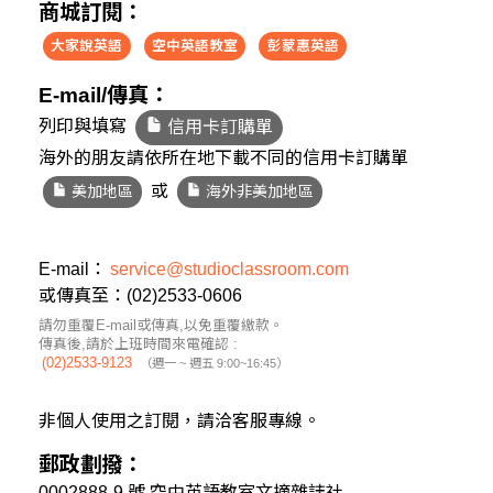
商城訂閱：
大家說英語
空中英語教室
彭蒙惠英語
E-mail/傳真：
列印與填寫
信用卡訂購單
海外的朋友請依所在地下載不同的信用卡訂購單
或
美加地區
海外非美加地區
E-mail：
service@studioclassroom.com
或傳真至：(02)2533-0606
請勿重覆E-mail或傳真,以免重覆繳款。
傳真後,請於上班時間來電確認 :
(02)2533-9123
（週一 ~ 週五 9:00~16:45）
非個人使用之訂閱，請洽客服專線。
郵政劃撥：
0002888-9 號 空中英語教室文摘雜誌社