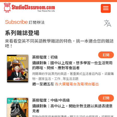
Subscribe
訂閱辦法
系列雜誌登場
來看看空英不同英語教學雜誌的特色，挑一本適合您的雜誌
吧！
訂閱
英檢程度：
初級
適讀對象：
國中以上程度，想多學習一些生活常用
的寒喧、問候、應對等會話者
用簡單的字說漂亮的英語，著重美式生活會話內容，涵蓋購
物、居家生活、工作...等生活主題
週一至週五在
各大廣播電台及電視台播出
訂閱
英檢程度：
中級/中高級
適讀對象：
高中以上，開始針對主題以英語表達意
見者
幫助你用英語表達與溝通。關注生活綜合類英語，涵蓋時事