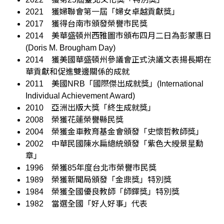
2021
獲婦聯會第一屆「婦女卓越貢獻獎」
2017
獲得台南市頒發榮譽市民獎
2014
美華盛頓州西雅圖市頒布四月二日為彭蒙惠日
(Doris M. Brougham Day)
2014
獲美國華盛頓州參議會正式決議文表揚長期在
華貢獻和促進雙邊關係的成就
2011
美國NRB「國際傑出成就獎」(International
Individual Achievement Award)
2010
亞洲出版大獎「終生成就獎」
2008
榮獲花蓮榮譽縣民獎
2004
榮獲金車教育基金會頒發「史懷哲教師獎」
2002
中華民國陳水扁總統頒發「紫色大綬景星勳
章」
1996
榮獲85年度台北市榮譽市民獎
1989
榮獲新聞局頒發「金鼎獎」特別獎
1984
榮獲全國優良教師「師鐸獎」特別獎
1982
當選全國「好人好事」代表