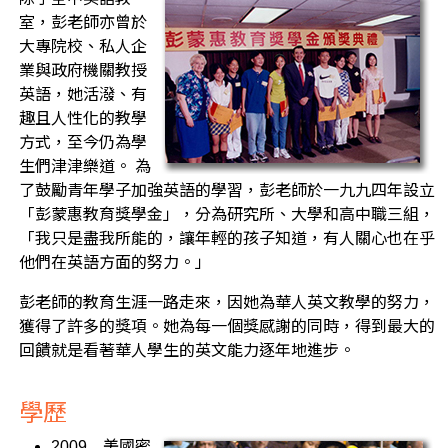
室，彭老師亦曾於
大專院校、私人企
業與政府機關教授
英語，她活潑、有
趣且人性化的教學
方式，至今仍為學
生們津津樂道。 為
了鼓勵青年學子加強英語的學習，彭老師於一九九四年設立
「彭蒙惠教育獎學金」，分為研究所、大學和高中職三組，
「我只是盡我所能的，讓年輕的孩子知道，有人關心也在乎
他們在英語方面的努力。」
彭老師的教育生涯一路走來，因她為華人英文教學的努力，
獲得了許多的獎項。她為每一個獎感謝的同時，得到最大的
回饋就是看著華人學生的英文能力逐年地進步。
學歷
2009
美國密