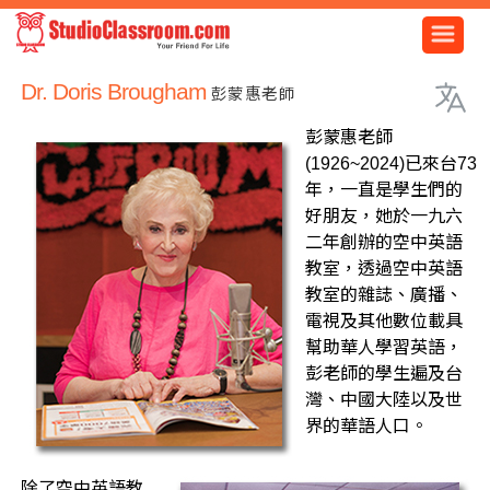
Dr. Doris Brougham
彭蒙惠老師
彭蒙惠老師
(1926~2024)已來台73
年，一直是學生們的
好朋友，她於一九六
二年創辦的空中英語
教室，透過空中英語
教室的雜誌、廣播、
電視及其他數位載具
幫助華人學習英語，
彭老師的學生遍及台
灣、中國大陸以及世
界的華語人口。
除了空中英語教